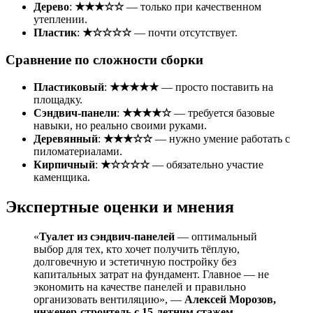
Дерево
:
★★★☆☆
— только при качественном
утеплении.
Пластик
:
★☆☆☆☆
— почти отсутствует.
Сравнение по сложности сборки
Пластиковый
:
★★★★★
— просто поставить на
площадку.
Сэндвич-панели
:
★★★★☆
— требуется базовые
навыки, но реально своими руками.
Деревянный
:
★★★☆☆
— нужно умение работать с
пиломатериалами.
Кирпичный
:
★☆☆☆☆
— обязательно участие
каменщика.
Экспертные оценки и мнения
«
Туалет из сэндвич-панелей
— оптимальный
выбор для тех, кто хочет получить тёплую,
долговечную и эстетичную постройку без
капитальных затрат на фундамент. Главное — не
экономить на качестве панелей и правильно
организовать вентиляцию», —
Алексей Морозов,
инженер-строитель с 15-летним стажем
.