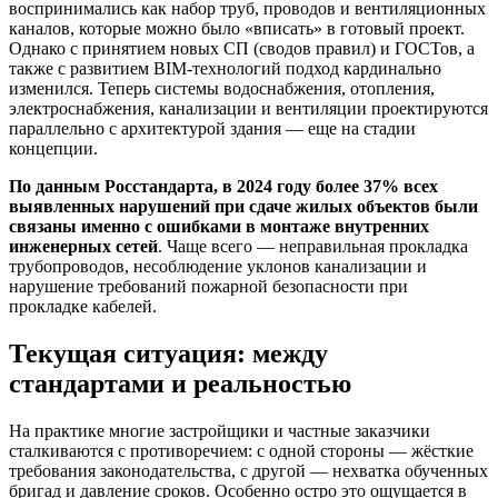
воспринимались как набор труб, проводов и вентиляционных
каналов, которые можно было «вписать» в готовый проект.
Однако с принятием новых СП (сводов правил) и ГОСТов, а
также с развитием BIM-технологий подход кардинально
изменился. Теперь системы водоснабжения, отопления,
электроснабжения, канализации и вентиляции проектируются
параллельно с архитектурой здания — еще на стадии
концепции.
По данным Росстандарта, в 2024 году более 37% всех
выявленных нарушений при сдаче жилых объектов были
связаны именно с ошибками в монтаже внутренних
инженерных сетей
. Чаще всего — неправильная прокладка
трубопроводов, несоблюдение уклонов канализации и
нарушение требований пожарной безопасности при
прокладке кабелей.
Текущая ситуация: между
стандартами и реальностью
На практике многие застройщики и частные заказчики
сталкиваются с противоречием: с одной стороны — жёсткие
требования законодательства, с другой — нехватка обученных
бригад и давление сроков. Особенно остро это ощущается в