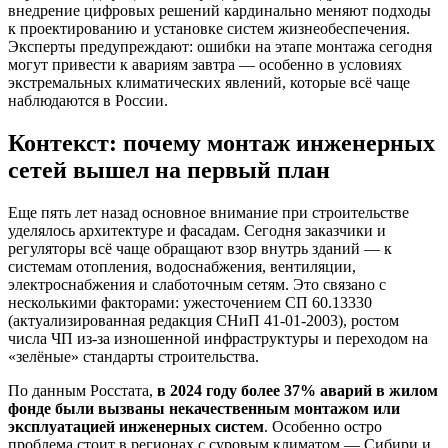
внедрение цифровых решений кардинально меняют подходы
к проектированию и установке систем жизнеобеспечения.
Эксперты предупреждают: ошибки на этапе монтажа сегодня
могут привести к авариям завтра — особенно в условиях
экстремальных климатических явлений, которые всё чаще
наблюдаются в России.
Контекст: почему монтаж инженерных
сетей вышел на первый план
Еще пять лет назад основное внимание при строительстве
уделялось архитектуре и фасадам. Сегодня заказчики и
регуляторы всё чаще обращают взор внутрь зданий — к
системам отопления, водоснабжения, вентиляции,
электроснабжения и слаботочным сетям. Это связано с
несколькими факторами: ужесточением СП 60.13330
(актуализированная редакция СНиП 41-01-2003), ростом
числа ЧП из-за изношенной инфраструктуры и переходом на
«зелёные» стандарты строительства.
По данным Росстата,
в 2024 году более 37% аварий в жилом
фонде были вызваны некачественным монтажом или
эксплуатацией инженерных систем
. Особенно остро
проблема стоит в регионах с суровым климатом — Сибири и