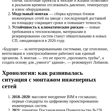
сейчас пилотные проекты в Москве и Казани позволяют
в реальном времени отслеживать давление, температуру
и износ оборудования.
Модульный монтаж
— сборка крупных блоков
инженерных сетей на заводе с последующей доставкой
на площадку сокращает сроки и повышает точность.
Устойчивость к климатическим рискам
— новые
требования к теплоизоляции, материалам и
резервированию систем станут обязательными в новых
СП, ожидающихся в 2026 году.
«Будущее — за интегрированными системами, где отопление,
вентиляция и электроснабжение работают как единый
организм. А монтаж — это не просто „проложить трубы“, а
создать основу для „умного“ здания», — резюмирует Лобанов.
Хронология: как развивалась
ситуация с монтажом инженерных
сетей
2018–2020
: массовое внедрение BIM в госзаказах;
первые стандарты по цифровому проектированию
инженерных систем.
2021
: принятие Постановления Правительства №276,