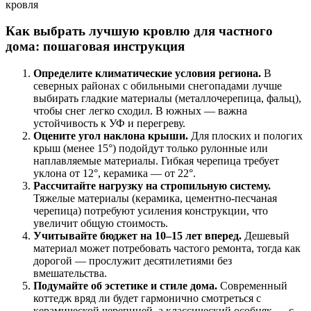
Как выбрать лучшую кровлю для частного
дома: пошаговая инструкция
Определите климатические условия региона.
В
северных районах с обильными снегопадами лучше
выбирать гладкие материалы (металлочерепица, фальц),
чтобы снег легко сходил. В южных — важна
устойчивость к УФ и перегреву.
Оцените угол наклона крыши.
Для плоских и пологих
крыш (менее 15°) подойдут только рулонные или
наплавляемые материалы. Гибкая черепица требует
уклона от 12°, керамика — от 22°.
Рассчитайте нагрузку на стропильную систему.
Тяжелые материалы (керамика, цементно-песчаная
черепица) потребуют усиления конструкции, что
увеличит общую стоимость.
Учитывайте бюджет на 10–15 лет вперед.
Дешевый
материал может потребовать частого ремонта, тогда как
дорогой — прослужит десятилетиями без
вмешательства.
Подумайте об эстетике и стиле дома.
Современный
коттедж вряд ли будет гармонично смотреться с
керамической черепицей, а классический особняк — с