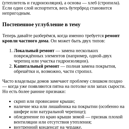
(утеплитель и гидроизоляция), а основа — хлеб (стропила).
Если один слой испортится, весь бутерброд становится
непригодным.
Постепенное углубление в тему
Теперь давайте разберёмся, когда именно требуется
ремонт
кровли частного дома
. Он может быть двух типов:
Локальный ремонт
— замена нескольких
повреждённых элементов (например, одной-двух
черепиц или участка гидроизоляции).
Капитальный ремонт
— полная замена покрытия,
обрешётки и, возможно, части стропил.
Часто владельцы домов замечают проблему слишком поздно
— когда уже появляются пятна на потолке или запах сырости.
Но есть более ранние признаки:
скрип или провисание крыши;
наличие мха или лишайника на покрытии (особенно на
шифере или натуральной черепице);
обледенение по краю крыши зимой — признак плохой
вентиляции или отсутствия утепления;
внутренний конденсат на чердаке.