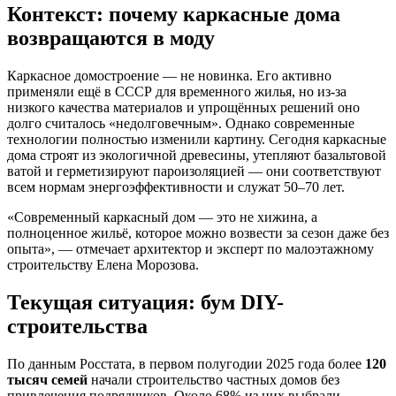
Контекст: почему каркасные дома
возвращаются в моду
Каркасное домостроение — не новинка. Его активно
применяли ещё в СССР для временного жилья, но из-за
низкого качества материалов и упрощённых решений оно
долго считалось «недолговечным». Однако современные
технологии полностью изменили картину. Сегодня каркасные
дома строят из экологичной древесины, утепляют базальтовой
ватой и герметизируют пароизоляцией — они соответствуют
всем нормам энергоэффективности и служат 50–70 лет.
«Современный каркасный дом — это не хижина, а
полноценное жильё, которое можно возвести за сезон даже без
опыта», — отмечает архитектор и эксперт по малоэтажному
строительству Елена Морозова.
Текущая ситуация: бум DIY-
строительства
По данным Росстата, в первом полугодии 2025 года более
120
тысяч семей
начали строительство частных домов без
привлечения подрядчиков. Около 68% из них выбрали