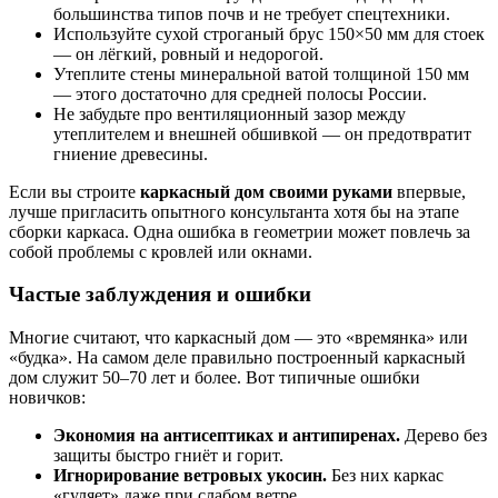
большинства типов почв и не требует спецтехники.
Используйте сухой строганый брус 150×50 мм для стоек
— он лёгкий, ровный и недорогой.
Утеплите стены минеральной ватой толщиной 150 мм
— этого достаточно для средней полосы России.
Не забудьте про вентиляционный зазор между
утеплителем и внешней обшивкой — он предотвратит
гниение древесины.
Если вы строите
каркасный дом своими руками
впервые,
лучше пригласить опытного консультанта хотя бы на этапе
сборки каркаса. Одна ошибка в геометрии может повлечь за
собой проблемы с кровлей или окнами.
Частые заблуждения и ошибки
Многие считают, что каркасный дом — это «времянка» или
«будка». На самом деле правильно построенный каркасный
дом служит 50–70 лет и более. Вот типичные ошибки
новичков:
Экономия на антисептиках и антипиренах.
Дерево без
защиты быстро гниёт и горит.
Игнорирование ветровых укосин.
Без них каркас
«гуляет» даже при слабом ветре.