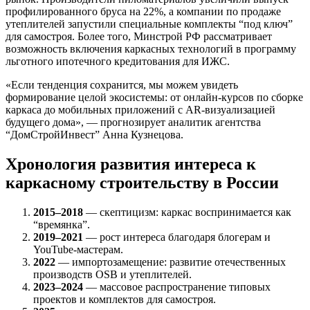
профилированного бруса на 22%, а компании по продаже
утеплителей запустили специальные комплекты “под ключ”
для самостроя. Более того, Минстрой РФ рассматривает
возможность включения каркасных технологий в программу
льготного ипотечного кредитования для ИЖС.
«Если тенденция сохранится, мы можем увидеть
формирование целой экосистемы: от онлайн-курсов по сборке
каркаса до мобильных приложений с AR-визуализацией
будущего дома», — прогнозирует аналитик агентства
“ДомСтройИнвест” Анна Кузнецова.
Хронология развития интереса к
каркасному строительству в России
2015–2018
— скептицизм: каркас воспринимается как
“времянка”.
2019–2021
— рост интереса благодаря блогерам и
YouTube-мастерам.
2022
— импортозамещение: развитие отечественных
производств OSB и утеплителей.
2023–2024
— массовое распространение типовых
проектов и комплектов для самостроя.