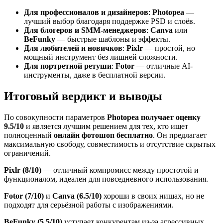
Для профессионалов и дизайнеров
:
Photopea
—
лучший выбор благодаря поддержке PSD и слоёв.
Для блогеров и SMM-менеджеров
:
Canva
или
BeFunky
— быстрые шаблоны и эффекты.
Для любителей и новичков
:
Pixlr
— простой, но
мощный инструмент без лишней сложности.
Для портретной ретуши
:
Fotor
— отличные AI-
инструменты, даже в бесплатной версии.
Итоговый вердикт и выводы
По совокупности параметров
Photopea получает оценку
9.5/10
и является лучшим решением для тех, кто ищет
полноценный
онлайн фотошоп бесплатно
. Он предлагает
максимальную свободу, совместимость и отсутствие скрытых
ограничений.
Pixlr (8/10)
— отличный компромисс между простотой и
функционалом, идеален для повседневного использования.
Fotor (7/10)
и
Canva (6.5/10)
хороши в своих нишах, но не
подходят для серьёзной работы с изображениями.
BeFunky (5.5/10)
уступает конкурентам из-за агрессивных