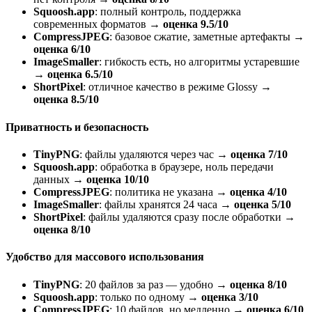
Squoosh.app
: полный контроль, поддержка
современных форматов →
оценка 9.5/10
CompressJPEG
: базовое сжатие, заметные артефакты →
оценка 6/10
ImageSmaller
: гибкость есть, но алгоритмы устаревшие
→
оценка 6.5/10
ShortPixel
: отличное качество в режиме Glossy →
оценка 8.5/10
Приватность и безопасность
TinyPNG
: файлы удаляются через час →
оценка 7/10
Squoosh.app
: обработка в браузере, ноль передачи
данных →
оценка 10/10
CompressJPEG
: политика не указана →
оценка 4/10
ImageSmaller
: файлы хранятся 24 часа →
оценка 5/10
ShortPixel
: файлы удаляются сразу после обработки →
оценка 8/10
Удобство для массового использования
TinyPNG
: 20 файлов за раз — удобно →
оценка 8/10
Squoosh.app
: только по одному →
оценка 3/10
CompressJPEG
: 10 файлов, но медленно →
оценка 6/10