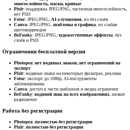
многослойность, маски, кривые
Pixlr
: поддержка JPEG/PNG, частичная многослойность,
нет PSD
Fotor
: JPEG/PNG,
AI-улучшения
, но без слоёв
Canva
: JPEG/PNG,
шаблоны и графика
, но слабая
цветокоррекция
BeFunky
: JPEG/PNG,
художественные эффекты
, без
слоёв и PSD
Ограничения бесплатной версии
Photopea
:
нет водяных знаков, нет ограничений на
экспорт
Pixlr
: водяные знаки на некоторых фильтрах, реклама
Fotor
: экспорт до 1080p, AI-инструменты
заблокированы
Canva
: доступ к части шаблонов и медиа ограничен
BeFunky
:
водяной знак на всех изображениях
, низкое
разрешение
Работа без регистрации
Photopea
:
полностью без регистрации
Pixlr
:
полностью без регистрации