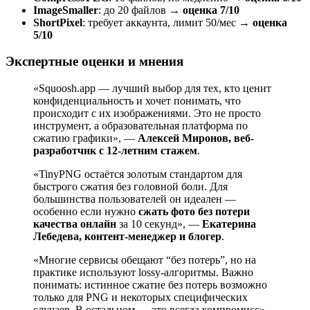
ImageSmaller
: до 20 файлов →
оценка 7/10
ShortPixel
: требует аккаунта, лимит 50/мес →
оценка
5/10
Экспертные оценки и мнения
«Squoosh.app — лучший выбор для тех, кто ценит
конфиденциальность и хочет понимать, что
происходит с их изображениями. Это не просто
инструмент, а образовательная платформа по
сжатию графики», —
Алексей Миронов, веб-
разработчик с 12-летним стажем
.
«TinyPNG остаётся золотым стандартом для
быстрого сжатия без головной боли. Для
большинства пользователей он идеален —
особенно если нужно
сжать фото без потери
качества онлайн
за 10 секунд», —
Екатерина
Лебедева, контент-менеджер и блогер
.
«Многие сервисы обещают “без потерь”, но на
практике используют lossy-алгоритмы. Важно
понимать: истинное сжатие без потерь возможно
только для PNG и некоторых специфических
случаев. В остальном — это всегда компромисс»,